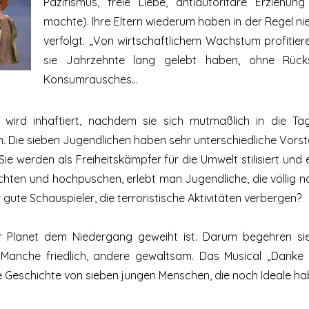
Pazifismus, freie Liebe, antiautoritäre Erzieh
machte). Ihre Eltern wiederum haben in der Regel ni
verfolgt. „Von wirtschaftlichem Wachstum profitieren
sie Jahrzehnte lang gelebt haben, ohne Rücks
Konsumrausches…
n wird inhaftiert, nachdem sie sich mutmaßlich in die 
. Die sieben Jugendlichen haben sehr unterschiedliche Vorst
 Sie werden als Freiheitskämpfer für die Umwelt stilisiert u
hten und hochpuschen, erlebt man Jugendliche, die völlig no
gute Schauspieler, die terroristische Aktivitäten verbergen?
 Planet dem Niedergang geweiht ist. Darum begehren sie 
 Manche friedlich, andere gewaltsam. Das Musical „Danke 
ie Geschichte von sieben jungen Menschen, die noch Ideale ha