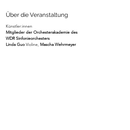
Über die Veranstaltung
Künstler:innen 
Mitglieder der Orchesterakademie des 
WDR Sinfonieorchesters
Linda Guo
 Violine, 
Mascha Wehrmeyer
Violine, 
Sophie Nickel
 Viola 
Yuhao Guo
 Klavier
Programm:
Franz Schubert
Weiterlesen >
Diese Veranstaltung teilen