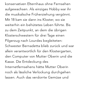
konservativen Elternhaus ohne Fernsehen 
aufgewachsen. Als einziges Hobby war ihr 
die musikalische Früherziehung vergönnt. 
Mit 18 kam sie dann ins Kloster, wo sie 
weiterhin ein behütetes Leben führte. Bis 
zu dem Zeitpunkt, an dem die übrigen 
Klosterschwestern für drei Tage einen 
Pilgerzug nach Lourdes begleiteten: 
Schwester Bernadetta blieb zurück und war 
allein verantwortlich für den Klostergarten, 
den Computer von Mutter Oberin und die 
Kasse. Die Entdeckung des 
Internetfernsehens hätte Mutter Oberin 
noch als lässliche Verlockung durchgehen 
lassen. Auch das verdorrte Gemüse und 
die über eine Teleshopping-Hotline 
getätigten Anschaffungen, hätte der 
Orden ihr vielleicht verziehen. Nicht aber 
die Ausgabe von 30.000 für eine Nasen-OP. 
Tickets unter:  
https://www.springmaus-
theater.de/programm-und-