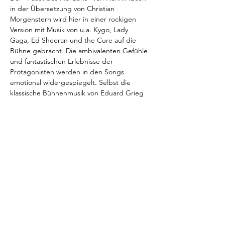
in der Übersetzung von Christian 
Morgenstern wird hier in einer rockigen 
Version mit Musik von u.a. Kygo, Lady 
Gaga, Ed Sheeran und the Cure auf die 
Bühne gebracht. Die ambivalenten Gefühle 
und fantastischen Erlebnisse der 
Protagonisten werden in den Songs 
emotional widergespiegelt. Selbst die 
klassische Bühnenmusik von Eduard Grieg 
wird für die Rockband neu arrangiert und 
kommt leitmotivisch zur Anwendung. So 
wird der nordische Klassiker erneut 
attraktiv für Jung und Alt!
Tickets unter: 
https://www.proticket.de/herdorf
Diese Veranstaltung teilen