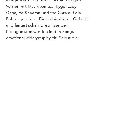
Morgenstern wird hier in einer rockigen 
Version mit Musik von u.a. Kygo, Lady 
Gaga, Ed Sheeran und the Cure auf die 
Bühne gebracht. Die ambivalenten Gefühle 
und fantastischen Erlebnisse der 
Protagonisten werden in den Songs 
emotional widergespiegelt. Selbst die 
klassische Bühnenmusik von Eduard Grieg 
wird für die Rockband neu arrangiert und 
kommt leitmotivisch zur Anwendung. So 
wird der nordische Klassiker erneut 
attraktiv für Jung und Alt!
Diese Veranstaltung teilen