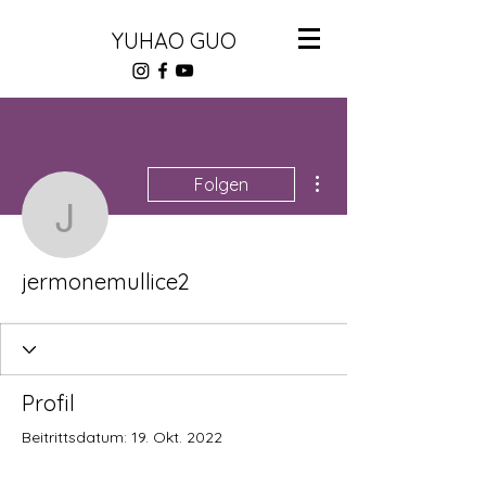
YUHAO GUO
Weitere Optionen
Folgen
jermonemullice2
jermonemullice2
Profil
Beitrittsdatum: 19. Okt. 2022